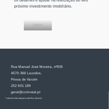
os detalhes e ajudar na realização do seu
próximo investimento imobiliário.
default
Rua Manuel José Moreira, nº835
4570-366 Laundos,
Póvoa de Varzim
252 601 189
geral@ccrinvest.pt
*custo de chamada para rede fixa nacional